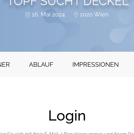
"TOPF SUCHT DECKEL"
16. Mai 2024
1020 Wien
NER
ABLAUF
IMPRESSIONEN
Login