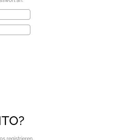
sswort an.
NTO?
s registrieren.