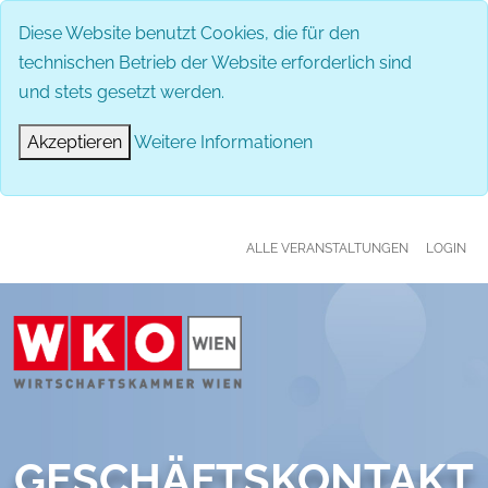
MENÜ
Diese Website benutzt Cookies, die für den
technischen Betrieb der Website erforderlich sind
und stets gesetzt werden.
Akzeptieren
Weitere Informationen
ALLE VERANSTALTUNGEN
LOGIN
GESCHÄFTSKONTAKT