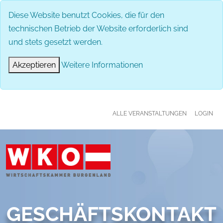
MENÜ
Diese Website benutzt Cookies, die für den
technischen Betrieb der Website erforderlich sind
und stets gesetzt werden.
Akzeptieren
Weitere Informationen
ALLE VERANSTALTUNGEN
LOGIN
GESCHÄFTSKONTAKT