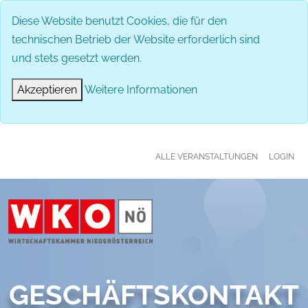
MENÜ
Diese Website benutzt Cookies, die für den
technischen Betrieb der Website erforderlich sind
und stets gesetzt werden.
Akzeptieren
Weitere Informationen
ALLE VERANSTALTUNGEN
LOGIN
GESCHÄFTSKONTAKT