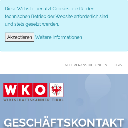
MENÜ
Diese Website benutzt Cookies, die für den
technischen Betrieb der Website erforderlich sind
und stets gesetzt werden.
Akzeptieren
Weitere Informationen
ALLE VERANSTALTUNGEN
LOGIN
GESCHÄFTSKONTAKT