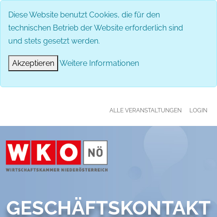
MENÜ
Diese Website benutzt Cookies, die für den
technischen Betrieb der Website erforderlich sind
und stets gesetzt werden.
Akzeptieren
Weitere Informationen
ALLE VERANSTALTUNGEN
LOGIN
GESCHÄFTSKONTAKT