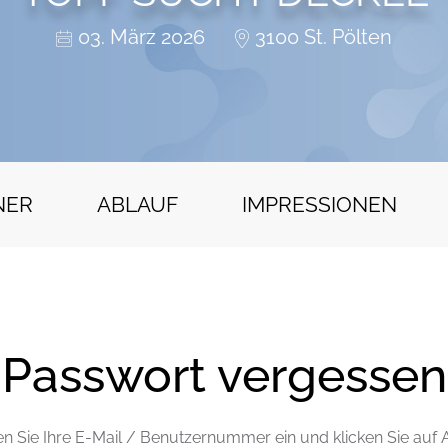
03. März 2026
3100 St. Pölten
NER
ABLAUF
IMPRESSIONEN
Passwort vergessen
en Sie Ihre E-Mail / Benutzernummer ein und klicken Sie auf