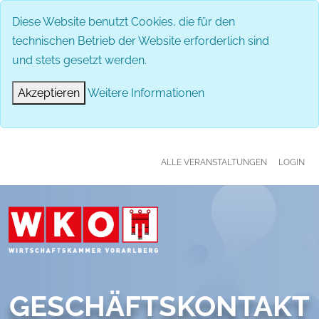
MENÜ
Diese Website benutzt Cookies, die für den
technischen Betrieb der Website erforderlich sind
und stets gesetzt werden.
Akzeptieren
Weitere Informationen
ALLE VERANSTALTUNGEN
LOGIN
GESCHÄFTSKONTAKT