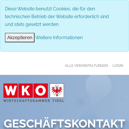
MENÜ
Diese Website benutzt Cookies, die für den
technischen Betrieb der Website erforderlich sind
und stets gesetzt werden.
Akzeptieren
Weitere Informationen
ALLE VERANSTALTUNGEN
LOGIN
GESCHÄFTSKONTAKT