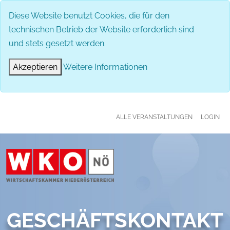
MENÜ
Diese Website benutzt Cookies, die für den
technischen Betrieb der Website erforderlich sind
und stets gesetzt werden.
Akzeptieren
Weitere Informationen
ALLE VERANSTALTUNGEN
LOGIN
GESCHÄFTSKONTAKT