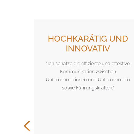
E
HOCHKARÄTIG UND
NDEN.
INNOVATIV
"Ich schätze die effiziente und effektive
Kommunikation zwischen
on, dass
Unternehmerinnen und Unternehmern
Bei "Topf
sowie Führungskräften."
r Suchende
rierten
ll auf den
u, was
en? Kein
nkarten-