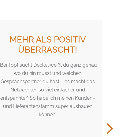
MEHR ALS POSITIV
EI
ÜBERRASCHT!
"Bei Topf sucht Deckel weißt du ganz genau
Eine int
wo du hin musst und welchen
super Ide
Gesprächspartner du hast – es macht das
Atmosph
Netzwerken so viel einfacher und
n
entspannter." So habe ich meinen Kunden–
und Lieferantenstamm super ausbauen
können.