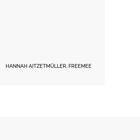
MART
HANNAH AITZETMÜLLER, FREEMEE