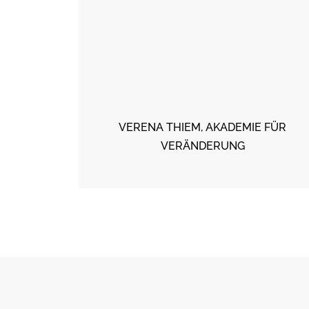
insame
bei kein
 Denn die
 oft dann,
 ist.
BDESIGN,
VERENA THIEM, AKADEMIE FÜR
VERÄNDERUNG