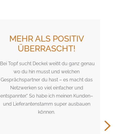
MEHR ALS POSITIV
EI
ÜBERRASCHT!
"Bei Topf sucht Deckel weißt du ganz genau
Eine int
wo du hin musst und welchen
super Ide
Gesprächspartner du hast – es macht das
Atmosph
Netzwerken so viel einfacher und
n
entspannter." So habe ich meinen Kunden–
und Lieferantenstamm super ausbauen
können.