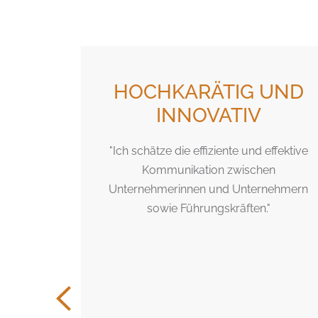
E
HOCHKARÄTIG UND
NDEN.
INNOVATIV
"Ich schätze die effiziente und effektive
Kommunikation zwischen
on, dass
Unternehmerinnen und Unternehmern
Bei "Topf
sowie Führungskräften."
r Suchende
rierten
ll auf den
u, was
en? Kein
nkarten-